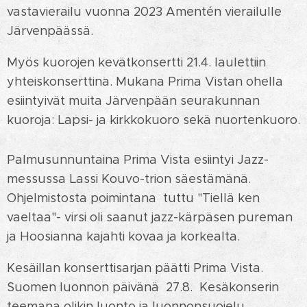
vastavierailu vuonna 2023 Amentén vierailulle
Järvenpäässä.
Myös kuorojen kevätkonsertti 21.4. laulettiin
yhteiskonserttina. Mukana Prima Vistan ohella
esiintyivät muita Järvenpään seurakunnan
kuoroja: Lapsi- ja kirkkokuoro sekä nuortenkuoro.
Palmusunnuntaina Prima Vista esiintyi Jazz-
messussa Lassi Kouvo-trion säestämänä.
Ohjelmistosta poimintana tuttu "Tiellä ken
vaeltaa"- virsi oli saanut jazz-kärpäsen pureman
ja Hoosianna kajahti kovaa ja korkealta.
Kesäillan konserttisarjan päätti Prima Vista.
Suomen luonnon päivänä 27.8. Kesäkonserin
teemana olikin luonto ja luonnonsuojelu.